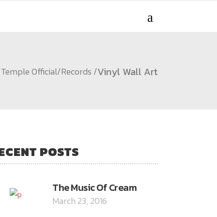
Vinyl Wall Art
 Temple Official
/
Records
/
ECENT POSTS
The Music Of Cream
March 23, 2016