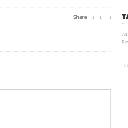
T
Share
Al
Re