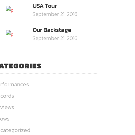
USA Tour
September 21, 2016
Our Backstage
September 21, 2016
ATEGORIES
rformances
cords
views
hows
categorized