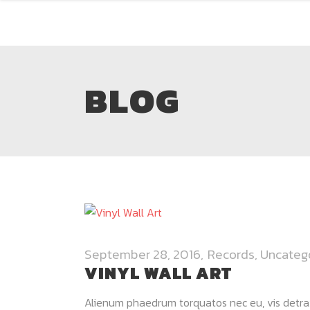
BLOG
September 28, 2016
Records
,
Uncateg
VINYL WALL ART
Alienum phaedrum torquatos nec eu, vis detraxit