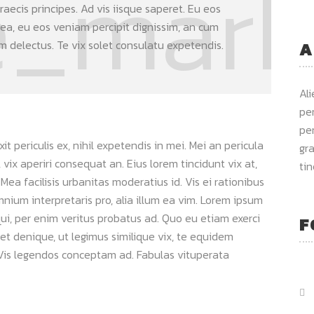
aecis principes. Ad vis iisque saperet. Eu eos
 ea, eu eos veniam percipit dignissim, an cum
delectus. Te vix solet consulatu expetendis.
A
Al
per
per
 periculis ex, nihil expetendis in mei. Mei an pericula
gra
s, vix aperiri consequat an. Eius lorem tincidunt vix at,
ti
 Mea facilisis urbanitas moderatius id. Vis ei rationibus
omnium interpretaris pro, alia illum ea vim. Lorem ipsum
qui, per enim veritus probatus ad. Quo eu etiam exerci
F
et denique, ut legimus similique vix, te equidem
. Vis legendos conceptam ad. Fabulas vituperata