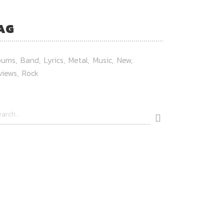
AG
bums
Band
Lyrics
Metal
Music
New
views
Rock