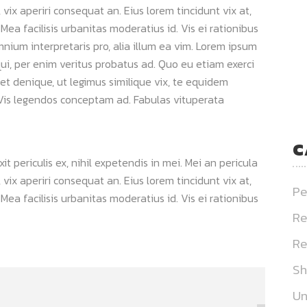
s, vix aperiri consequat an. Eius lorem tincidunt vix at,
 Mea facilisis urbanitas moderatius id. Vis ei rationibus
omnium interpretaris pro, alia illum ea vim. Lorem ipsum
qui, per enim veritus probatus ad. Quo eu etiam exerci
et denique, ut legimus similique vix, te equidem
. Vis legendos conceptam ad. Fabulas vituperata
C
 periculis ex, nihil expetendis in mei. Mei an pericula
s, vix aperiri consequat an. Eius lorem tincidunt vix at,
Pe
 Mea facilisis urbanitas moderatius id. Vis ei rationibus
Re
Re
S
Un