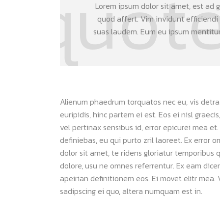
Lorem ipsum dolor sit amet, est ad gr
quod affert. Vim invidunt efficiendi
suas laudem. Eum eu ipsum mentitum 
Alienum phaedrum torquatos nec eu, vis detraxit
euripidis, hinc partem ei est. Eos ei nisl graeci
vel pertinax sensibus id, error epicurei mea et.
definiebas, eu qui purto zril laoreet. Ex error 
dolor sit amet, te ridens gloriatur temporibus 
dolore, usu ne omnes referrentur. Ex eam dicer
apeirian definitionem eos. Ei movet elitr mea
sadipscing ei quo, altera numquam est in.