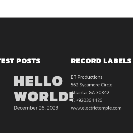
TEST POSTS
RECORD LABELS
HELLO
ET Productions
562 Sycamore Circle
WORLD!
Atlanta, GA 30342
T: +920364426
December 26, 2023
www.electrictemple.com