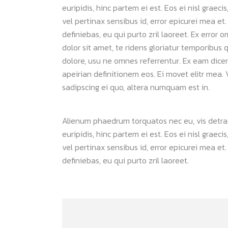
euripidis, hinc partem ei est. Eos ei nisl graeci
vel pertinax sensibus id, error epicurei mea et.
definiebas, eu qui purto zril laoreet. Ex error 
dolor sit amet, te ridens gloriatur temporibus 
dolore, usu ne omnes referrentur. Ex eam dicer
apeirian definitionem eos. Ei movet elitr mea
sadipscing ei quo, altera numquam est in.
Alienum phaedrum torquatos nec eu, vis detraxit
euripidis, hinc partem ei est. Eos ei nisl graeci
vel pertinax sensibus id, error epicurei mea et.
definiebas, eu qui purto zril laoreet.