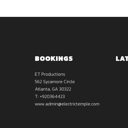
BOOKINGS
LA
ET Productions
562 Sycamore Circle
Atlanta, GA 30322
T: +920364423
www.admin@electrictemple.com