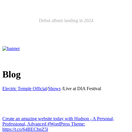
Latest Album
Debut album landing in 2024
ELECTRIC TEMPLE
Blog
Electric Temple Official
/
Shows
/
Live at DIA Festival
Create an amazing website today with Hudson - A Personal,
Professional, Advanced #WordPress Theme:
https://t.co/64BECbnZ5l