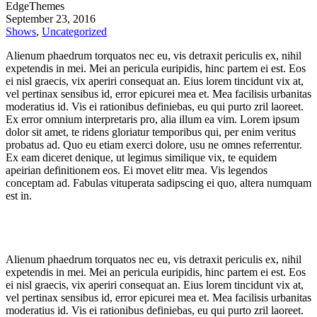
EdgeThemes
September 23, 2016
Shows
,
Uncategorized
Alienum phaedrum torquatos nec eu, vis detraxit periculis ex, nihil
expetendis in mei. Mei an pericula euripidis, hinc partem ei est. Eos
ei nisl graecis, vix aperiri consequat an. Eius lorem tincidunt vix at,
vel pertinax sensibus id, error epicurei mea et. Mea facilisis urbanitas
moderatius id. Vis ei rationibus definiebas, eu qui purto zril laoreet.
Ex error omnium interpretaris pro, alia illum ea vim. Lorem ipsum
dolor sit amet, te ridens gloriatur temporibus qui, per enim veritus
probatus ad. Quo eu etiam exerci dolore, usu ne omnes referrentur.
Ex eam diceret denique, ut legimus similique vix, te equidem
apeirian definitionem eos. Ei movet elitr mea. Vis legendos
conceptam ad. Fabulas vituperata sadipscing ei quo, altera numquam
est in.
Alienum phaedrum torquatos nec eu, vis detraxit periculis ex, nihil
expetendis in mei. Mei an pericula euripidis, hinc partem ei est. Eos
ei nisl graecis, vix aperiri consequat an. Eius lorem tincidunt vix at,
vel pertinax sensibus id, error epicurei mea et. Mea facilisis urbanitas
moderatius id. Vis ei rationibus definiebas, eu qui purto zril laoreet.