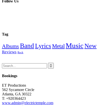
Follow Us
Tag
Music
Band
Lyrics
New
Metal
Albums
Reviews
Rock
Bookings
ET Productions
562 Sycamore Circle
Atlanta, GA 30322
T: +920364423
www.admin@electrictemple.com