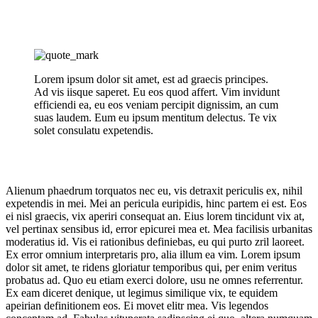
Lorem ipsum dolor sit amet, est ad graecis principes.
Ad vis iisque saperet. Eu eos quod affert. Vim invidunt
efficiendi ea, eu eos veniam percipit dignissim, an cum
suas laudem. Eum eu ipsum mentitum delectus. Te vix
solet consulatu expetendis.
Alienum phaedrum torquatos nec eu, vis detraxit periculis ex, nihil
expetendis in mei. Mei an pericula euripidis, hinc partem ei est. Eos
ei nisl graecis, vix aperiri consequat an. Eius lorem tincidunt vix at,
vel pertinax sensibus id, error epicurei mea et. Mea facilisis urbanitas
moderatius id. Vis ei rationibus definiebas, eu qui purto zril laoreet.
Ex error omnium interpretaris pro, alia illum ea vim. Lorem ipsum
dolor sit amet, te ridens gloriatur temporibus qui, per enim veritus
probatus ad. Quo eu etiam exerci dolore, usu ne omnes referrentur.
Ex eam diceret denique, ut legimus similique vix, te equidem
apeirian definitionem eos. Ei movet elitr mea. Vis legendos