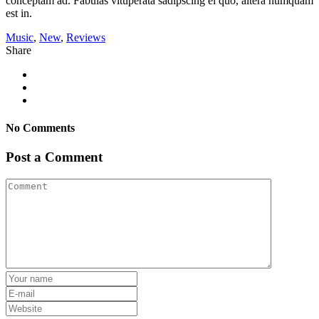
conceptam ad. Fabulas vituperata sadipscing ei quo, altera numquam
est in.
Music
,
New
,
Reviews
Share
No Comments
Post a Comment