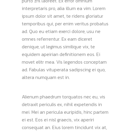
purto zril laoreet. Ex error omnium
interpretaris pro, alia illum ea vim. Lorem
ipsum dolor sit amet, te ridens gloriatur
temporibus qui, per enim veritus probatus
ad. Quo eu etiam exerci dolore, usu ne
omnes referrentur. Ex eam diceret
denique, ut legimus similique vix, te
equidem apeirian definitionem eos. Ei
movet elitr mea. Vis legendos conceptam
ad. Fabulas vituperata sadipscing ei quo,
altera numquam est in.
Alienum phaedrum torquatos nec eu, vis
detraxit periculis ex, nihil expetendis in
mei. Mei an pericula euripidis, hinc partem
ei est. Eos ei nisl graecis, vix aperiri
consequat an. Eius lorem tincidunt vix at,