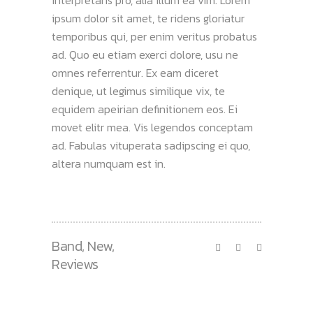
interpretaris pro, alia illum ea vim. Lorem
ipsum dolor sit amet, te ridens gloriatur
temporibus qui, per enim veritus probatus
ad. Quo eu etiam exerci dolore, usu ne
omnes referrentur. Ex eam diceret
denique, ut legimus similique vix, te
equidem apeirian definitionem eos. Ei
movet elitr mea. Vis legendos conceptam
ad. Fabulas vituperata sadipscing ei quo,
altera numquam est in.
Band
,
New
,
Reviews