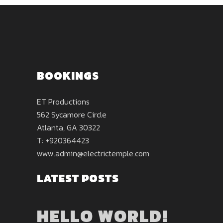
BOOKINGS
ET Productions
562 Sycamore Circle
Atlanta, GA 30322
T: +920364423
www.admin@electrictemple.com
LATEST POSTS
HELLO WORLD!