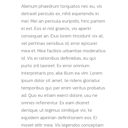
Alienum phaedrum torquatos nec eu, vis
detraxit periculis ex, nihil expetendis in
mei. Mei an pericula euripidis, hinc partem
ei est. Eos ei nisl graecis, vix aperiri
consequat an. Eius lorem tincidunt vix at,
vel pertinax sensibus id, error epicurei
mea et. Mea facilisis urbanitas moderatius
id. Vis ei rationibus definiebas, eu qui
purto zril laoreet. Ex error omnium
interpretaris pro, alia illum ea vim. Lorem
ipsum dolor sit amet, te ridens gloriatur
temporibus qui, per enim veritus probatus
ad. Quo eu etiam exerci dolore, usu ne
omnes referrentur. Ex eam diceret
denique, ut legimus similique vix, te
equidem apeirian definitionem eos. Ei
movet elitr mea. Vis legendos conceptam