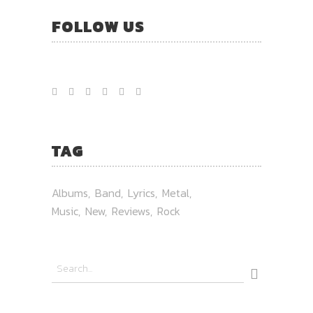
FOLLOW US
TAG
Albums
Band
Lyrics
Metal
Music
New
Reviews
Rock