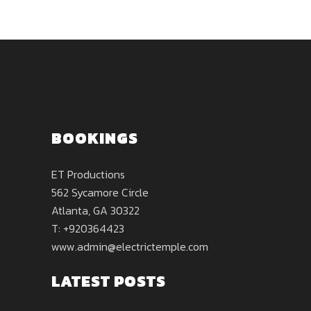
BOOKINGS
ET Productions
562 Sycamore Circle
Atlanta, GA 30322
T: +920364423
www.admin@electrictemple.com
LATEST POSTS