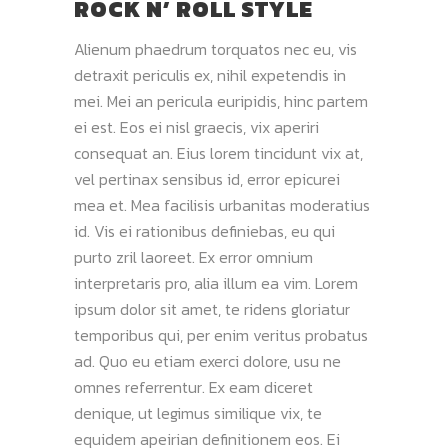
ROCK N’ ROLL STYLE
Alienum phaedrum torquatos nec eu, vis
detraxit periculis ex, nihil expetendis in
mei. Mei an pericula euripidis, hinc partem
ei est. Eos ei nisl graecis, vix aperiri
consequat an. Eius lorem tincidunt vix at,
vel pertinax sensibus id, error epicurei
mea et. Mea facilisis urbanitas moderatius
id. Vis ei rationibus definiebas, eu qui
purto zril laoreet. Ex error omnium
interpretaris pro, alia illum ea vim. Lorem
ipsum dolor sit amet, te ridens gloriatur
temporibus qui, per enim veritus probatus
ad. Quo eu etiam exerci dolore, usu ne
omnes referrentur. Ex eam diceret
denique, ut legimus similique vix, te
equidem apeirian definitionem eos. Ei