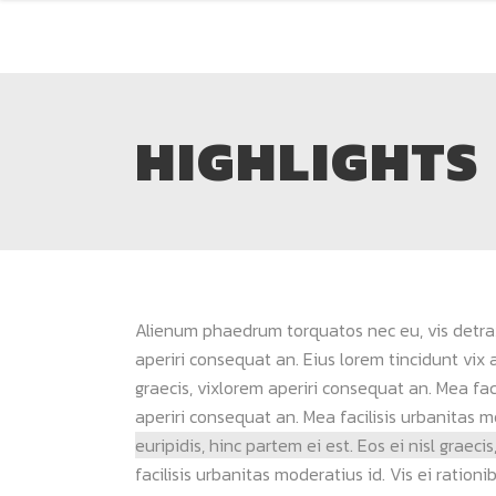
HIGHLIGHTS
Alienum phaedrum torquatos nec eu, vis detraxit
aperiri consequat an. Eius lorem tincidunt vix a
graecis, vixlorem aperiri consequat an. Mea facil
aperiri consequat an. Mea facilisis urbanitas mo
euripidis, hinc partem ei est. Eos ei nisl graeci
facilisis urbanitas moderatius id. Vis ei rationi