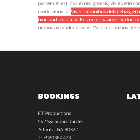
partem ei est. Eos ei nisl graecis, vix aperiri c
moderatius id.
Vis ei rationibus definiebas, eu 
hinc partem ei est. Eos ei nisl graecis, vixlore
urbanitas moderatius id. Vis ei rationibus defini
BOOKINGS
LA
ET Productions
562 Sycamore Circle
Atlanta, GA 30322
T: +920364423