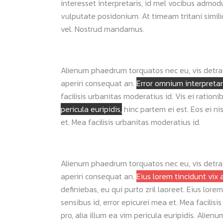
interesset interpretaris, id mel vocibus admo
vulputate posidonium. At timeam tritani simi
vel. Nostrud mandamus.
Alienum phaedrum torquatos nec eu, vis detraxit 
aperiri consequat an.
Error omnium interpretari
facilisis urbanitas moderatius id. Vis ei rationi
pericula euripidis,
hinc partem ei est.
Eos ei ni
et. Mea facilisis urbanitas moderatius id.
Alienum phaedrum torquatos nec eu, vis detraxit 
aperiri consequat an.
Eius lorem tincidunt vix a
definiebas, eu qui purto zril laoreet. Eius lorem
sensibus id, error epicurei mea et. Mea facilisis
pro, alia illum ea vim pericula euripidis. Alien