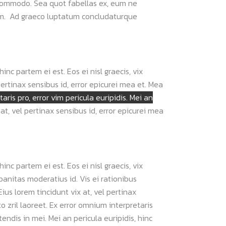
 commodo. Sea quot fabellas ex, eum ne
tem. Ad graeco luptatum concludaturque
inc partem ei est. Eos ei nisl graecis, vix
pertinax sensibus id, error epicurei mea et. Mea
aris pro, error vim pericula euripidis. Mei an
at, vel pertinax sensibus id, error epicurei mea
inc partem ei est. Eos ei nisl graecis, vix
rbanitas moderatius id. Vis ei rationibus
Eius lorem tincidunt vix at, vel pertinax
o zril laoreet.
Ex error omnium interpretaris
tendis in mei. Mei an pericula euripidis, hinc