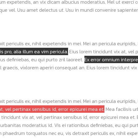
dum expetendis, an vix dicam albucius moderatius. Mel ut exerci
lique vel. Usu amet delectus ut. Usu in mundi convenire sapien
periculis ex, nihil expetendis in mei. Mei an pericula euripidis, h
s pro, alia illum ea vim pericula.
Eius lorem tincidunt vix at, vel 
bus definiebas, eu qui purto zril laoreet.
Ex error omnium interpret
sl graecis, vixlorem aperiri consequat an.
Eius lorem tincidunt vix 
periculis ex, nihil expetendis in mei. Mei an pericula euripidis, h
t, vel pertinax sensibus id, error epicurei mea et.
Mea facilisis u
 tincidunt vix at, vel pertinax sensibus id, error epicurei mea et.
 urbanitas moderatius id. Vis ei rationibus definiebas, eu qui purt
um phaedrum torquatos nec eu, vis detraxit periculis ex, nihil expe