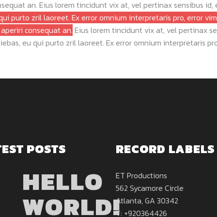
onsequat an. Eius lorem tincidunt vix at, vel pertinax sensibus id,
qui purto zril laoreet. Ex error omnium interpretaris pro, error vim
m aperiri consequat an.
Eius lorem tincidunt vix at, vel pertinax se
ebas, eu qui purto zril laoreet. Ex error omnium interpretaris pro,
TEST POSTS
RECORD LABELS
HELLO
ET Productions
562 Sycamore Circle
WORLD!
Atlanta, GA 30342
T: +920364426