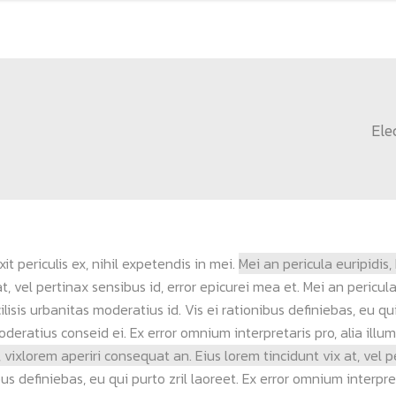
Ele
 periculis ex, nihil expetendis in mei.
Mei an pericula euripidis,
t, vel pertinax sensibus id, error epicurei mea et. Mei an pericula 
isis urbanitas moderatius id. Vis ei rationibus definiebas, eu qui 
deratius conseid ei. Ex error omnium interpretaris pro, alia illum
s, vixlorem aperiri consequat an. Eius lorem tincidunt vix at, vel 
bus definiebas, eu qui purto zril laoreet. Ex error omnium interpre