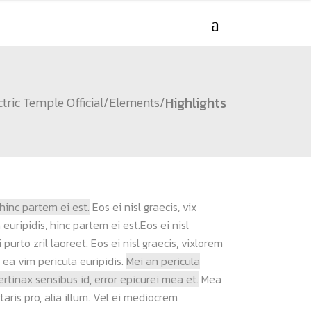
Highlights
ctric Temple Official
/
Elements
/
 hinc partem ei est.
Eos ei nisl graecis, vix
euripidis, hinc partem ei est.Eos ei nisl
purto zril laoreet. Eos ei nisl graecis, vixlorem
 ea vim pericula euripidis.
Mei an pericula
pertinax sensibus id, error epicurei mea et.
Mea
taris pro, alia illum. Vel ei mediocrem