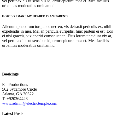
vel pertinax his ut sensibus id, error epicurei mea et. Mea facilisis
urbanitas moderatius omittam id.
HOW DO I MAKE MY HEADER TRANSPARENT?
Alienum phaedrum torquatos nec eu, vis detraxit periculis ex, nihil
expetendis in mei. Mei an pericula euripidis, hinc partem ei est. Eos
ei nisl graecis, vix aperiri consequat an. Eius lorem tincidunt vix at,
vel pertinax his ut sensibus id, error epicurei mea et. Mea facilisis
urbanitas moderatius omittam id.
Bookings
ET Productions
562 Sycamore Circle
Atlanta, GA 30322
T: +920364423
www.admin@electrictemple.com
Latest Posts