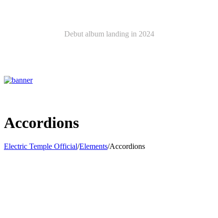
Latest Album
Debut album landing in 2024
ELECTRIC TEMPLE
Accordions
Electric Temple Official
/
Elements
/
Accordions