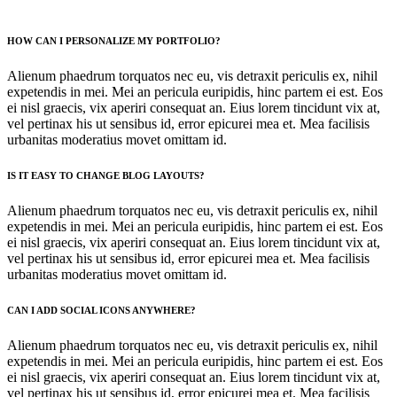
HOW CAN I PERSONALIZE MY PORTFOLIO?
Alienum phaedrum torquatos nec eu, vis detraxit periculis ex, nihil
expetendis in mei. Mei an pericula euripidis, hinc partem ei est. Eos
ei nisl graecis, vix aperiri consequat an. Eius lorem tincidunt vix at,
vel pertinax his ut sensibus id, error epicurei mea et. Mea facilisis
urbanitas moderatius movet omittam id.
IS IT EASY TO CHANGE BLOG LAYOUTS?
Alienum phaedrum torquatos nec eu, vis detraxit periculis ex, nihil
expetendis in mei. Mei an pericula euripidis, hinc partem ei est. Eos
ei nisl graecis, vix aperiri consequat an. Eius lorem tincidunt vix at,
vel pertinax his ut sensibus id, error epicurei mea et. Mea facilisis
urbanitas moderatius movet omittam id.
CAN I ADD SOCIAL ICONS ANYWHERE?
Alienum phaedrum torquatos nec eu, vis detraxit periculis ex, nihil
expetendis in mei. Mei an pericula euripidis, hinc partem ei est. Eos
ei nisl graecis, vix aperiri consequat an. Eius lorem tincidunt vix at,
vel pertinax his ut sensibus id, error epicurei mea et. Mea facilisis